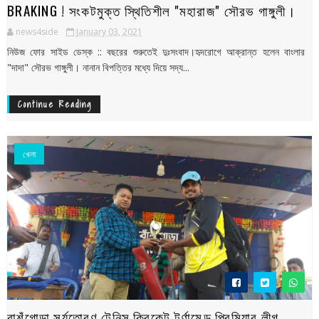
BRAKING ! সংকটমুক্ত স্থিতিশীল "মহারাজ" সৌরভ গাঙ্গুলী।
news4side
January 03, 2021
নিউজ ফোর সাইড ডেস্ক :: বছরের শুরুতেই দুঃসংবাদ।হৃদরোগে আক্রান্ত হলেন বাংলার
"দাদা" সৌরভ গাঙ্গুলী। নানান বিপত্তির মধ্যে দিয়ে সদ্য...
Continue Reading
খেলা
বাশঁগোড়া সূর্যতোরণ টেনিস ক্রিকেট টুর্ণামেন্ড প্রিমিয়ার লীগ