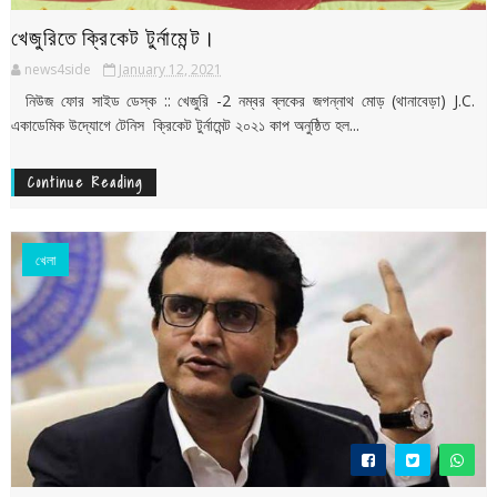
খেজুরিতে ক্রিকেট টুর্নামেন্ট।
news4side
January 12, 2021
নিউজ ফোর সাইড ডেস্ক :: খেজুরি -2 নম্বর ব্লকের জগন্নাথ মোড় (থানাবেড়া) J.C.
একাডেমিক উদ্যোগে টেনিস ক্রিকেট টুর্নামেন্ট ২০২১ কাপ অনুষ্ঠিত হল...
Continue Reading
খেলা