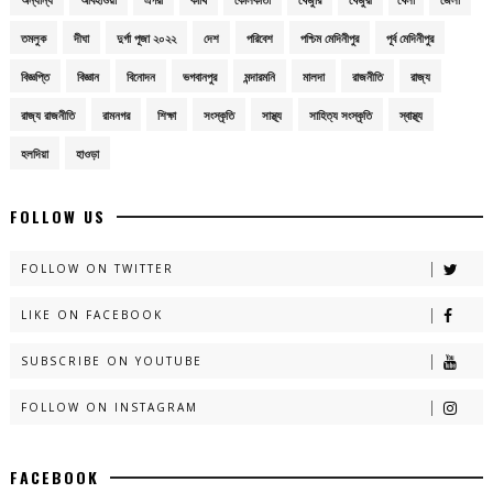
তমলুক
দীঘা
দুর্গা পূজা ২০২২
দেশ
পরিবেশ
পশ্চিম মেদিনীপুর
পূর্ব মেদিনীপুর
বিজ্ঞপ্তি
বিজ্ঞান
বিনোদন
ভগবানপুর
মন্দারমনি
মালদা
রাজনীতি
রাজ্য
রাজ্য রাজনীতি
রামনগর
শিক্ষা
সংস্কৃতি
সাস্থ্য
সাহিত্য সংস্কৃতি
স্বাস্থ্য
হলদিয়া
হাওড়া
FOLLOW US
FOLLOW ON TWITTER
LIKE ON FACEBOOK
SUBSCRIBE ON YOUTUBE
FOLLOW ON INSTAGRAM
FACEBOOK