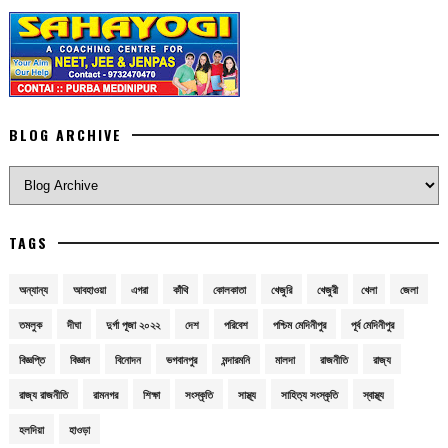
BLOG ARCHIVE
TAGS
অন্যান্য
আবহাওয়া
এগরা
কাঁথি
কোলকাতা
খেজুরি
খেজুরী
খেলা
জেলা
তমলুক
দীঘা
দুর্গা পূজা ২০২২
দেশ
পরিবেশ
পশ্চিম মেদিনীপুর
পূর্ব মেদিনীপুর
বিজ্ঞপ্তি
বিজ্ঞান
বিনোদন
ভগবানপুর
মন্দারমনি
মালদা
রাজনীতি
রাজ্য
রাজ্য রাজনীতি
রামনগর
শিক্ষা
সংস্কৃতি
সাস্থ্য
সাহিত্য সংস্কৃতি
স্বাস্থ্য
হলদিয়া
হাওড়া