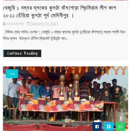
খেজুরি ১ নম্বর ব্লকের কুলঠা বাঁসগোড়া প্রিমিয়াম লীগ কাপ
২০২১ হেঁড়িয়া কুলঠা পূর্ব মেদিনীপুর ।
news4side
January 16, 2021
নিউজ ফোর সাইড ডেস্ক :: খেজুরি ১ নম্বর ব্লকের কুলঠা (হেঁড়িয়া বাঁশগড়া) মধ্যম পল্লী ইয়ং
স্টার ক্লাব উদ্বেগে টেনিস ক্রিকেট টুর্নামেন্ট অন...
Continue Reading
খেলা