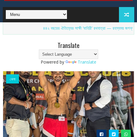
৪৪২ বছরের ঐতিহ্যের সাক্ষী ‘বাহিরী’ রথযাত্রা — রহস্যময় জগন্নাথ মন্দির ঘিরে আজও অম
Translate
Powered by
Translate
খেলা