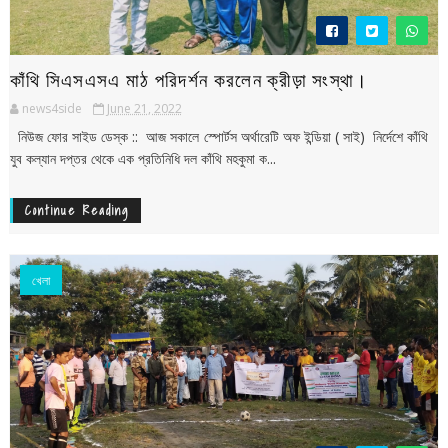
কাঁথি সিএসএসএ মাঠ পরিদর্শন করলেন ক্রীড়া সংস্থা।
news4side
June 21, 2022
নিউজ ফোর সাইড ডেস্ক :: আজ সকালে স্পোর্টস অর্থারেটি অফ ইন্ডিয়া ( সাই) নির্দেশে কাঁথি
যুব কল্যান দপ্তর থেকে এক প্রতিনিধি দল কাঁথি মহকুমা ক...
Continue Reading
খেলা