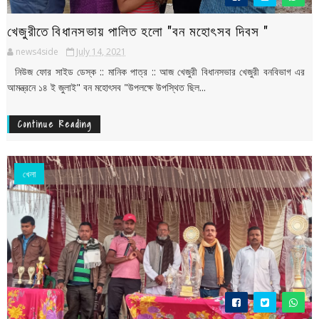
খেজুরীতে বিধানসভায় পালিত হলো "বন মহোৎসব দিবস "
news4side
July 14, 2021
নিউজ ফোর সাইড ডেস্ক :: মানিক পাত্র :: আজ খেজুরী বিধানসভার খেজুরী বনবিভাগ এর
আমন্ত্রনে ১৪ ই জুলাই" বন মহোৎসব "উপলক্ষে উপস্থিত ছিল...
Continue Reading
খেলা