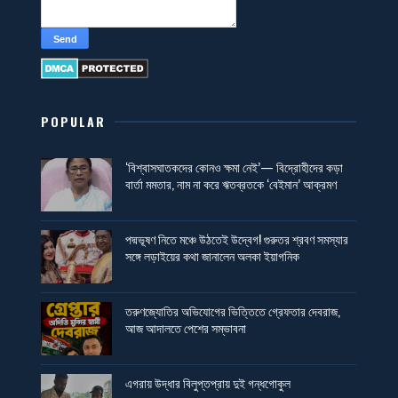
POPULAR
‘বিশ্বাসঘাতকদের কোনও ক্ষমা নেই’— বিদ্রোহীদের কড়া
বার্তা মমতার, নাম না করে ঋতব্রতকে ‘বেইমান’ আক্রমণ
পদ্মভূষণ নিতে মঞ্চে উঠতেই উদ্বেগ! গুরুতর শ্রবণ সমস্যার
সঙ্গে লড়াইয়ের কথা জানালেন অলকা ইয়াগনিক
তরুণজ্যোতির অভিযোগের ভিত্তিতে গ্রেফতার দেবরাজ,
আজ আদালতে পেশের সম্ভাবনা
এগরায় উদ্ধার বিলুপ্তপ্রায় দুই গন্ধগোকুল