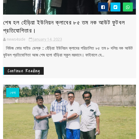
শেষ হল হেঁড়িয়া ইউনিয়ন ক্লাবের ৮৫ তম নক আউট ফুটবল
প্রতিযোগিতার।
news4side
January 14, 2023
নিউজ ফোর সাইড ডেস্ক :: হেঁড়িয়া ইউনিয়ন ক্লাবের পরিচালিত ৮৫ তম ৮ দলিয় নক আউট
ফুটবল প্রতিযোগিতা আজ শেষ হলো হাঁড়িয়া স্কুল ময়দানে। ফাইনালে যে...
Continue Reading
খেলা