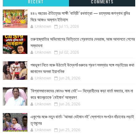
RECENT
COMMENTS
৪৪২ বছরের ঐতিহ্যের সাক্ষী ‘বাহিরী’ রথযাত্রা — রহস্যময় জগন্নাথ মন্দির
ঘিরে আজও অম্লান ইতিহাস
Unknown
Jul 15, 2026
তরুণজ্যোতির অভিযোগের ভিত্তিতে গ্রেফতার দেবরাজ, আজ আদালতে পেশের
সম্ভাবনা
Unknown
Jul 02, 2026
পদ্মভূষণ নিতে মঞ্চে উঠতেই উদ্বেগ! গুরুতর শ্রবণ সমস্যার সঙ্গে লড়াইয়ের কথা
জানালেন অলকা ইয়াগনিক
Unknown
Jun 28, 2026
‘বিশ্বাসঘাতকদের কোনও ক্ষমা নেই’— বিদ্রোহীদের কড়া বার্তা মমতার, নাম না
করে ঋতব্রতকে ‘বেইমান’ আক্রমণ
Unknown
Jun 26, 2026
একুশের মঞ্চে নতুন বার্তা: ‘আমরা বেইমান নই’ স্লোগানে সংগঠন বাঁচানোর লড়াই
তৃণমূলের
Unknown
Jun 25, 2026