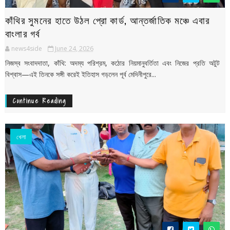
কাঁথির সুমনের হাতে উঠল প্রো কার্ড, আন্তর্জাতিক মঞ্চে এবার
বাংলার গর্ব
news4side
June 24, 2026
নিজস্ব সংবাদদাতা, কাঁথি: অদম্য পরিশ্রম, কঠোর নিয়মানুবর্তিতা এবং নিজের প্রতি অটুট
বিশ্বাস—এই তিনকে সঙ্গী করেই ইতিহাস গড়লেন পূর্ব মেদিনীপুরে...
Continue Reading
খেলা