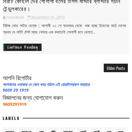
বিরাট কোহলি দের গোলাপী বলের টিপস মাস্টার ব্লাস্টার শচীন
টেন্ডুলকারের।
news4side
November 01, 2019
নিউজ ফোর সাইড ডেস্ক :: আগামী ২২ শে নভেম্বর থেকে শুরু হচ্ছে ইডেনের মাঠে দেশের
প্রথম ডে নাইট টেস্ট ম্যাচ।দাদার এক কথাতেই গোলাপী বলে খেলতে...
Continue Reading
Older Posts
আপনি রিপোর্টার
আপনাদের এলাকার যে কোন খবর পাঠান এই হোয়াটসঅ্যাপ নাম্বারে
9609 29 1919
বিজ্ঞাপনের জন্য যোগাযোগ করুন
9609291919
LABELS
অন্যান্য
আবহাওয়া
এগরা
কাঁথি
কোলকাতা
খেজুরি
খেজুরী
খেলা
জেলা