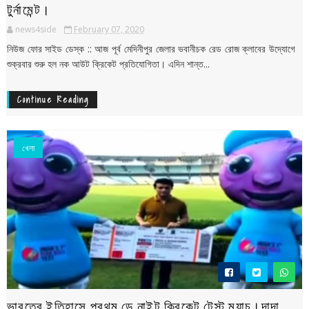
টুর্নামেন্ট।
news4side
February 07, 2020
নিউজ ফোর সাইড ডেস্ক :: আজ পূর্ব মেদিনীপুর জেলার ভবানীচক রেড রোজ ক্লাবের উদ্যোগে
শুক্রবার শুরু হল নক আউট ক্রিকেট প্রতিযোগিতা। এদিন শান্ত...
Continue Reading
খেলা
ভারতের ইতিহাসে প্রথম ডে নাইট ক্রিকেট টেস্ট ম্যাচ।দাদা