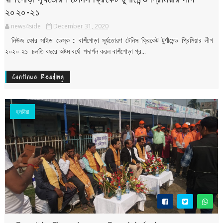
২০২০-২১
news4side
December 31, 2020
নিউজ ফোর সাইড ডেস্ক :: বাশঁগোড়া সূর্যতোরণ টেনিস ক্রিকেট টুর্ণামেন্ড প্রিমিয়ার লীগ
২০২০-২১ চলতি বছরে অষ্টম বর্ষে পদার্পন করল বাশঁগোড়া প্র...
Continue Reading
হলদিয়া