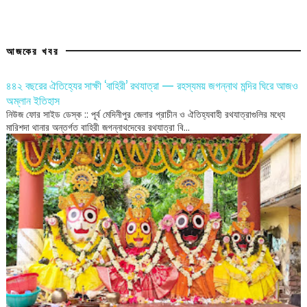
আজকের খবর
৪৪২ বছরের ঐতিহ্যের সাক্ষী ‘বাহিরী’ রথযাত্রা — রহস্যময় জগন্নাথ মন্দির ঘিরে আজও
অম্লান ইতিহাস
নিউজ ফোর সাইড ডেস্ক :: পূর্ব মেদিনীপুর জেলার প্রাচীন ও ঐতিহ্যবাহী রথযাত্রাগুলির মধ্যে
মারিশদা থানার অন্তর্গত বাহিরী জগন্নাথদেবের রথযাত্রা বি...