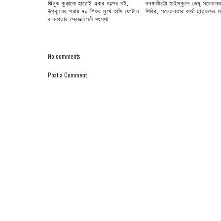
ঝিনুক কুড়ানো হাতেই এবার গল্পের বই,
বনমালীচট্টা হাইস্কুলে ডেঙ্গু সচেতনত
উপকূলের প্রায় ৭০ শিশুর মুখে হাসি ফোটাল
শিবির, সচেতনতার বার্তা ছাত্রদের ম
কলকাতার স্বেচ্ছাসেবী সংস্থা
No comments:
Post a Comment