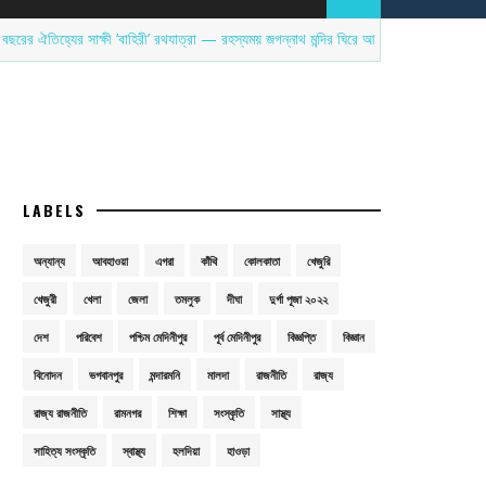
যের সাক্ষী ‘বাহিরী’ রথযাত্রা — রহস্যময় জগন্নাথ মন্দির ঘিরে আজও অম্লান ইতিহাস
LABELS
অন্যান্য
আবহাওয়া
এগরা
কাঁথি
কোলকাতা
খেজুরি
খেজুরী
খেলা
জেলা
তমলুক
দীঘা
দুর্গা পূজা ২০২২
দেশ
পরিবেশ
পশ্চিম মেদিনীপুর
পূর্ব মেদিনীপুর
বিজ্ঞপ্তি
বিজ্ঞান
বিনোদন
ভগবানপুর
মন্দারমনি
মালদা
রাজনীতি
রাজ্য
রাজ্য রাজনীতি
রামনগর
শিক্ষা
সংস্কৃতি
সাস্থ্য
সাহিত্য সংস্কৃতি
স্বাস্থ্য
হলদিয়া
হাওড়া