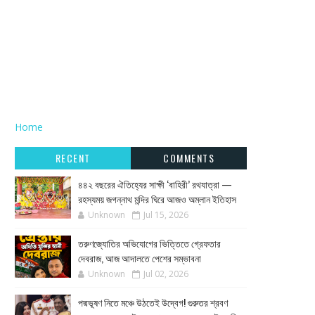
Home
RECENT
COMMENTS
৪৪২ বছরের ঐতিহ্যের সাক্ষী ‘বাহিরী’ রথযাত্রা —
রহস্যময় জগন্নাথ মন্দির ঘিরে আজও অম্লান ইতিহাস
Unknown
Jul 15, 2026
তরুণজ্যোতির অভিযোগের ভিত্তিতে গ্রেফতার
দেবরাজ, আজ আদালতে পেশের সম্ভাবনা
Unknown
Jul 02, 2026
পদ্মভূষণ নিতে মঞ্চে উঠতেই উদ্বেগ! গুরুতর শ্রবণ