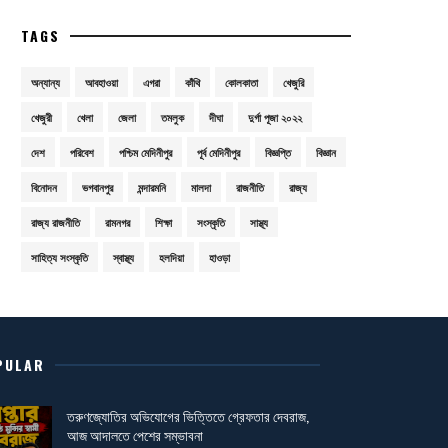
TAGS
অন্যান্য
আবহাওয়া
এগরা
কাঁথি
কোলকাতা
খেজুরি
খেজুরী
খেলা
জেলা
তমলুক
দীঘা
দুর্গা পূজা ২০২২
দেশ
পরিবেশ
পশ্চিম মেদিনীপুর
পূর্ব মেদিনীপুর
বিজ্ঞপ্তি
বিজ্ঞান
বিনোদন
ভগবানপুর
মন্দারমনি
মালদা
রাজনীতি
রাজ্য
রাজ্য রাজনীতি
রামনগর
শিক্ষা
সংস্কৃতি
সাস্থ্য
সাহিত্য সংস্কৃতি
স্বাস্থ্য
হলদিয়া
হাওড়া
PULAR
তরুণজ্যোতির অভিযোগের ভিত্তিতে গ্রেফতার দেবরাজ,
আজ আদালতে পেশের সম্ভাবনা