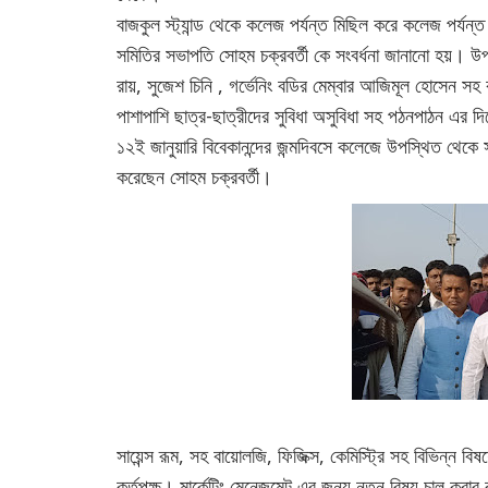
বাজকুল স্ট্যান্ড থেকে কলেজ পর্যন্ত মিছিল করে কলেজ পর্যন
সমিতির সভাপতি সোহম চক্রবর্তী কে সংবর্ধনা জানানো হয়। উ
রায়, সুজেশ চিনি , গর্ভেনিং বডির মেম্বার আজিমূল হোসেন স
পাশাপাশি ছাত্র-ছাত্রীদের সুবিধা অসুবিধা সহ পঠনপাঠন এর দ
১২ই জানুয়ারি বিবেকানন্দের জন্মদিবসে কলেজে উপস্থিত থেক
করেছেন সোহম চক্রবর্তী।
সায়েন্স রূম, সহ বায়োলজি, ফিজিক্স, কেমিস্ট্রি সহ বিভিন্ন বি
কর্তৃপক্ষ। মার্কেটিং মেনেজমেন্ট এর জন্য নতুন বিষয় চালু 