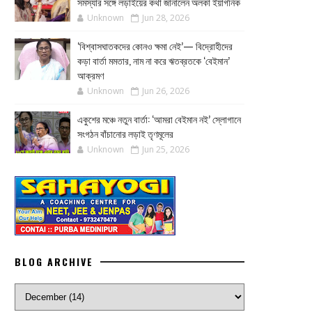
সমস্যার সঙ্গে লড়াইয়ের কথা জানালেন অলকা ইয়াগনিক
Unknown
Jun 28, 2026
‘বিশ্বাসঘাতকদের কোনও ক্ষমা নেই’— বিদ্রোহীদের
কড়া বার্তা মমতার, নাম না করে ঋতব্রতকে ‘বেইমান’
আক্রমণ
Unknown
Jun 26, 2026
একুশের মঞ্চে নতুন বার্তা: ‘আমরা বেইমান নই’ স্লোগানে
সংগঠন বাঁচানোর লড়াই তৃণমূলের
Unknown
Jun 25, 2026
BLOG ARCHIVE