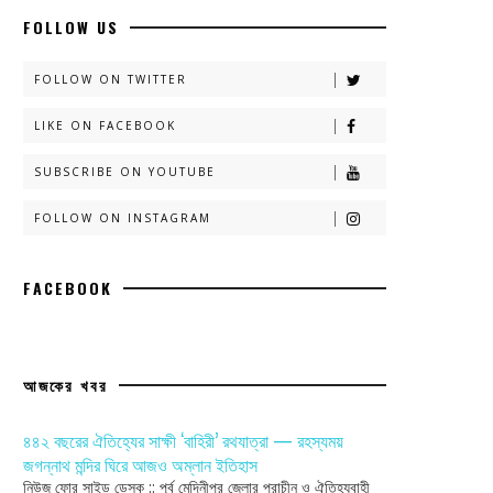
FOLLOW US
FOLLOW ON TWITTER
LIKE ON FACEBOOK
SUBSCRIBE ON YOUTUBE
FOLLOW ON INSTAGRAM
FACEBOOK
আজকের খবর
৪৪২ বছরের ঐতিহ্যের সাক্ষী ‘বাহিরী’ রথযাত্রা — রহস্যময়
জগন্নাথ মন্দির ঘিরে আজও অম্লান ইতিহাস
নিউজ ফোর সাইড ডেস্ক :: পূর্ব মেদিনীপুর জেলার প্রাচীন ও ঐতিহ্যবাহী