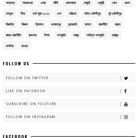
অন্যান্য
আবহাওয়া
এগরা
কাঁথি
কোলকাতা
খেজুরি
খেজুরী
খেলা
জেলা
তমলুক
দীঘা
দুর্গা পূজা ২০২২
দেশ
পরিবেশ
পশ্চিম মেদিনীপুর
পূর্ব মেদিনীপুর
বিজ্ঞপ্তি
বিজ্ঞান
বিনোদন
ভগবানপুর
মন্দারমনি
মালদা
রাজনীতি
রাজ্য
রাজ্য রাজনীতি
রামনগর
শিক্ষা
সংস্কৃতি
সাস্থ্য
সাহিত্য সংস্কৃতি
স্বাস্থ্য
হলদিয়া
হাওড়া
FOLLOW US
FOLLOW ON TWITTER
LIKE ON FACEBOOK
SUBSCRIBE ON YOUTUBE
FOLLOW ON INSTAGRAM
FACEBOOK