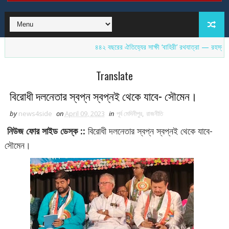
৪৪২ বছরের ঐতিহ্যের সাক্ষী ‘বাহিরী’ রথযাত্রা — রহস্যময় জগন্নাথ
Translate
বিরোধী দলনেতার স্বপ্ন স্বপ্নই থেকে যাবে- সৌমেন।
by
news4side
on
April 09, 2023
in
পূর্ব মেদিনীপুর
,
রাজনীতি
নিউজ ফোর সাইড ডেস্ক ::
বিরোধী দলনেতার স্বপ্ন স্বপ্নই থেকে যাবে-
সৌমেন।