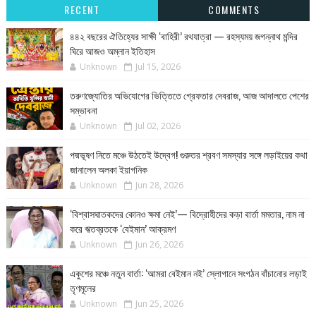
RECENT
COMMENTS
৪৪২ বছরের ঐতিহ্যের সাক্ষী ‘বাহিরী’ রথযাত্রা — রহস্যময় জগন্নাথ মন্দির
ঘিরে আজও অম্লান ইতিহাস
Unknown
Jul 15, 2026
তরুণজ্যোতির অভিযোগের ভিত্তিতে গ্রেফতার দেবরাজ, আজ আদালতে পেশের
সম্ভাবনা
Unknown
Jul 02, 2026
পদ্মভূষণ নিতে মঞ্চে উঠতেই উদ্বেগ! গুরুতর শ্রবণ সমস্যার সঙ্গে লড়াইয়ের কথা
জানালেন অলকা ইয়াগনিক
Unknown
Jun 28, 2026
‘বিশ্বাসঘাতকদের কোনও ক্ষমা নেই’— বিদ্রোহীদের কড়া বার্তা মমতার, নাম না
করে ঋতব্রতকে ‘বেইমান’ আক্রমণ
Unknown
Jun 26, 2026
একুশের মঞ্চে নতুন বার্তা: ‘আমরা বেইমান নই’ স্লোগানে সংগঠন বাঁচানোর লড়াই
তৃণমূলের
Unknown
Jun 25, 2026