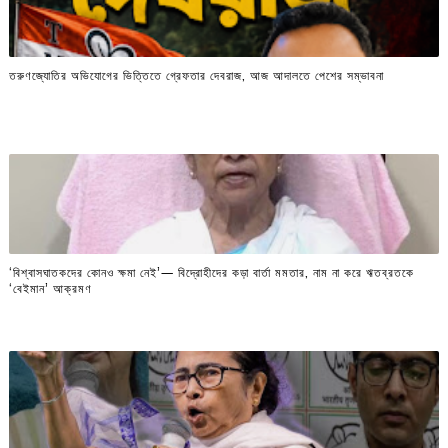
তরুণজ্যোতির অভিযোগের ভিত্তিতে গ্রেফতার দেবরাজ, আজ আদালতে পেশের সম্ভাবনা
‘বিশ্বাসঘাতকদের কোনও ক্ষমা নেই’— বিদ্রোহীদের কড়া বার্তা মমতার, নাম না করে ঋতব্রতকে
‘বেইমান’ আক্রমণ