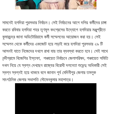
সামনেই হলদিয়া পুরসভার নির্বাচন। সেই নির্বাচনের আগে দলিয় কর্মীদের চাঙ্গা
করতে রবিবার হলদিয়া শহর তৃণমূল কংগ্রেসের উদ্যোগে হলদিয়ার মঞ্জুশ্রীতে
কুমারচন্দ্র জানা অডিটোরিয়ামে কর্মী সম্মেলনের আয়োজন করা হয়। সেই
সম্মেলন থেকে কর্মীদের একজোট হয়ে লড়াই করে হলদিয়া পুরসভার ২৯ টি
আসনই যাতে নিজেদের দখলে রাখা যায় তার ব্যবস্থা করতে হবে। সেই সাথে
নন্দীগ্রামে বিজেপির ইস্তফা, পঞ্চায়েত নির্বাচনে জেলাপরিষদ, পঞ্চায়েত সমিতি
দখল নিয়ে যে স্বপ্ন দেখছেন রাজ্যের বিরোধী দলনেতা শুভেন্দু অধিকারী সেই
স্বপ্ন স্বপ্নই হয়ে থাকবে বলে জানান পূর্ব মেদিনীপুর জেলার তমলুক
সাংগঠনিক জেলার সভাপতি সৌমেনকুমার মহাপাত্র।