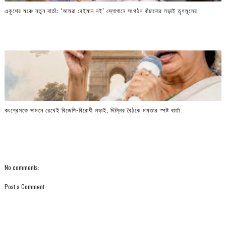
একুশের মঞ্চে নতুন বার্তা: ‘আমরা বেইমান নই’ স্লোগানে সংগঠন বাঁচানোর লড়াই তৃণমূলের
কংগ্রেসকে সামনে রেখেই বিজেপি-বিরোধী লড়াই, দিল্লির বৈঠকে মমতার স্পষ্ট বার্তা
No comments:
Post a Comment