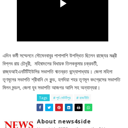
এদিন কর্মী সম্মেলনে সৌমেনবাবুর পাশাপাশি উপস্থিত ছিলেন রাজ্যের মন্ত্রী
বিপ্লব রায় চৌধুরী, মহিষাদলের বিধায়ক তিলককুমার চক্রবর্তী,
রাজ্যআইএনটিটিইউসির সভাপতি ঋতব্রত বন্দ্যোপাধ্যায়। জেলা মহিলা
তৃণমূলের সভাপতি শ্রীবানি দে কুন্ড, হলদিয়া শহর তৃণমূল কংগ্রেসের সভাপতি
মিলন মন্ডল, জেলা যুব সভাপতি আজগর আলি সহ অন্যান্যরা।
Tags
# পূর্ব মেদিনীপুর
# রাজনীতি
About news4side