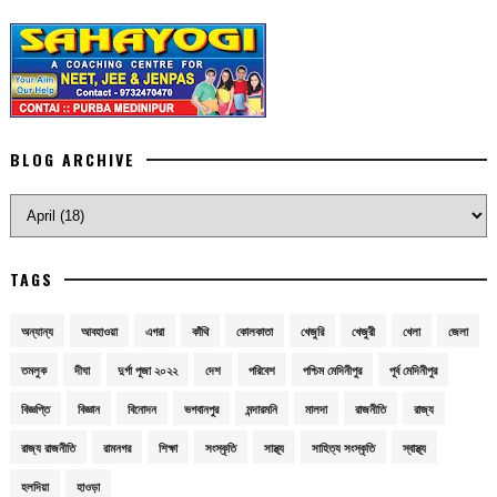
BLOG ARCHIVE
TAGS
অন্যান্য
আবহাওয়া
এগরা
কাঁথি
কোলকাতা
খেজুরি
খেজুরী
খেলা
জেলা
তমলুক
দীঘা
দুর্গা পূজা ২০২২
দেশ
পরিবেশ
পশ্চিম মেদিনীপুর
পূর্ব মেদিনীপুর
বিজ্ঞপ্তি
বিজ্ঞান
বিনোদন
ভগবানপুর
মন্দারমনি
মালদা
রাজনীতি
রাজ্য
রাজ্য রাজনীতি
রামনগর
শিক্ষা
সংস্কৃতি
সাস্থ্য
সাহিত্য সংস্কৃতি
স্বাস্থ্য
হলদিয়া
হাওড়া