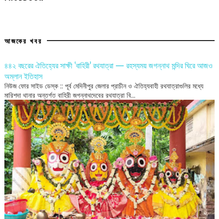
আজকের খবর
৪৪২ বছরের ঐতিহ্যের সাক্ষী ‘বাহিরী’ রথযাত্রা — রহস্যময় জগন্নাথ মন্দির ঘিরে আজও
অম্লান ইতিহাস
নিউজ ফোর সাইড ডেস্ক :: পূর্ব মেদিনীপুর জেলার প্রাচীন ও ঐতিহ্যবাহী রথযাত্রাগুলির মধ্যে
মারিশদা থানার অন্তর্গত বাহিরী জগন্নাথদেবের রথযাত্রা বি...