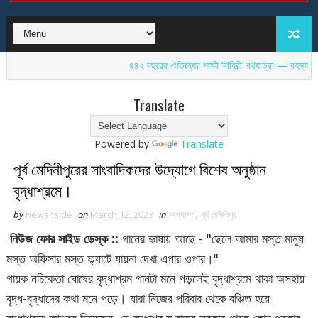
৪৪২ বছরের ঐতিহ্যের সাক্ষী ‘বাহিরী’ রথযাত্রা — রহস্যময় জগন্নাথ 
Translate
Powered by
Translate
পূর্ব মেদিনীপুরের সাংবাদিকদের উদ্যোগে বিশেষ অনুষ্ঠান
বৃদ্ধাশ্রমে।
by
news4side
on
March 12, 2023
in
অন্যান্য
,
পূর্ব মেদিনীপুর
নিউজ ফোর সাইড ডেস্ক ::
গানের ভাষায় আছে - "ছেলে আমার মস্ত মানুষ
মস্ত অফিসার মস্ত ফ্ল্যাটে যায়না দেখা এপার ওপার।"
গায়ক নচিকেতা ঘোষের বৃদ্ধাশ্রম গানটা মনে পড়লেই বৃদ্ধাশ্রমে থাকা অসহায়
বৃদ্ধ-বৃদ্ধাদের কথা মনে পড়ে। যারা নিজের পরিবার থেকে বঞ্চিত হয়ে