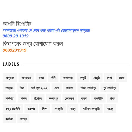
আপনি রিপোর্টার
আপনাদের এলাকার যে কোন খবর পাঠান এই হোয়াটসঅ্যাপ নাম্বারে
9609 29 1919
বিজ্ঞাপনের জন্য যোগাযোগ করুন
9609291919
LABELS
অন্যান্য
আবহাওয়া
এগরা
কাঁথি
কোলকাতা
খেজুরি
খেজুরী
খেলা
জেলা
তমলুক
দীঘা
দুর্গা পূজা ২০২২
দেশ
পরিবেশ
পশ্চিম মেদিনীপুর
পূর্ব মেদিনীপুর
বিজ্ঞপ্তি
বিজ্ঞান
বিনোদন
ভগবানপুর
মন্দারমনি
মালদা
রাজনীতি
রাজ্য
রাজ্য রাজনীতি
রামনগর
শিক্ষা
সংস্কৃতি
সাস্থ্য
সাহিত্য সংস্কৃতি
স্বাস্থ্য
হলদিয়া
হাওড়া