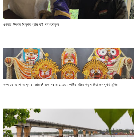
এগরায় উদ্ধার বিলুপ্তপ্রায় দুই গন্ধগোকুল
অক্ষয়ের আগে আস্থার জোয়ার! এক বছরে ১.৩৩ কোটির নজির গড়ল দিঘা জগন্নাথ মন্দির