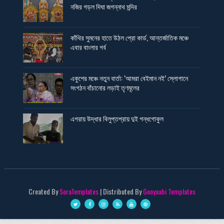
নজির গড়ল দিঘা জগন্নাথ মন্দির
কাঁথির সুমনের হাতে উঠল প্রো কার্ড, আন্তর্জাতিক মঞ্চে
এবার বাংলার গর্ব
একুশের মঞ্চে নতুন বার্তা: ‘আমরা বেইমান নই’ স্লোগানে
সংগঠন বাঁচানোর লড়াই তৃণমূলের
এগরায় উদ্ধার বিলুপ্তপ্রায় দুই গন্ধগোকুল
Created By
SoraTemplates
| Distributed By
Gooyaabi Templates