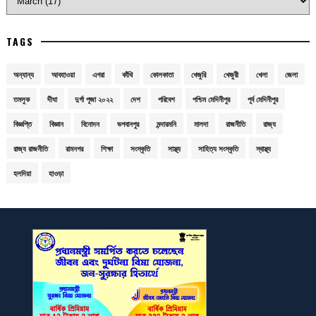
TAGS
অন্যান্য
আবহাওয়া
এগরা
কাঁথি
কোলকাতা
খেজুরি
খেজুরী
খেলা
জেলা
তমলুক
দীঘা
দুর্গা পূজা ২০২২
দেশ
পরিবেশ
পশ্চিম মেদিনীপুর
পূর্ব মেদিনীপুর
বিজ্ঞপ্তি
বিজ্ঞান
বিনোদন
ভগবানপুর
মন্দারমনি
মালদা
রাজনীতি
রাজ্য
রাজ্য রাজনীতি
রামনগর
শিক্ষা
সংস্কৃতি
সাস্থ্য
সাহিত্য সংস্কৃতি
স্বাস্থ্য
হলদিয়া
হাওড়া